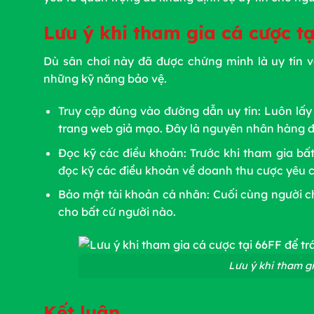
Lưu ý khi tham gia cá cược t
Dù sân chơi này đã được chứng minh là uy tín 
những kỹ năng bảo vệ.
Truy cập đúng vào đường dẫn uy tín: Luôn lấy 
trang web giả mạo. Đây là nguyên nhân hàng đầ
Đọc kỹ các điều khoản: Trước khi tham gia b
đọc kỹ các điều khoản về doanh thu cược yêu cầ
Bảo mật tài khoản cá nhân: Cuối cùng người c
cho bất cứ người nào.
Lưu ý khi tham gi
Kết luận