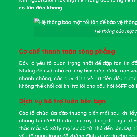
Khi người chơi thấy một nền tảng đầu tư nghiêm 
có lừa đảo không.
Hệ thống bảo mật t
Cơ chế thanh toán sòng phẳng
Đây là yếu tố quan trọng nhất để đập tan tin đồ
Nhưng đến với nhà cái này tiền cược được nạp vào 
nhanh chóng, các quy định về rút tiền đều được
không thể chối cãi khi trả lời cho câu hỏi
66FF có 
Dịch vụ hỗ trợ luôn bên bạn
Các tổ chức lừa đảo thường biến mất sau khi lấy 
nhưng tại 66FF thì đã cho xây dựng đội ngũ tư v
thắc mắc và xử lý mọi sự cố từ nhỏ đến lớn. Dự h
yếu tố quan trọng để khẳng định sự uy tín cho ngư