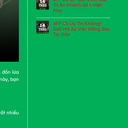
14
Trí Ăn Khách Số 1 Hiện
Th10
Nay
6FF Có Uy Tín Không?
14
Giải Mã Sự Việc Đằng Sau
Th10
Tin Đồn
n đồn lừa
 này, bạn
rất nhiều