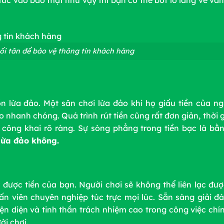
túc vào bảo mật như vậy thì bạn có thể bớt lo lắng về vấ
ối tân để bảo vệ thông tin khách hàng
n lừa đảo. Một sân chơi lừa đảo khi họ giấu tiền của ng
nhanh chóng. Quá trình rút tiền cũng rất đơn giản, thời g
 công khai rõ ràng. Sự sòng phẳng trong tiền bạc là bằ
lừa đảo không.
được tiền của bạn. Người chơi sẽ không thể liên lạc đượ
ấn viên chuyên nghiệp túc trực mọi lúc. Sẵn sàng giải đ
iện diện và tinh thần trách nhiệm cao trong công việc chí
ời chơi.