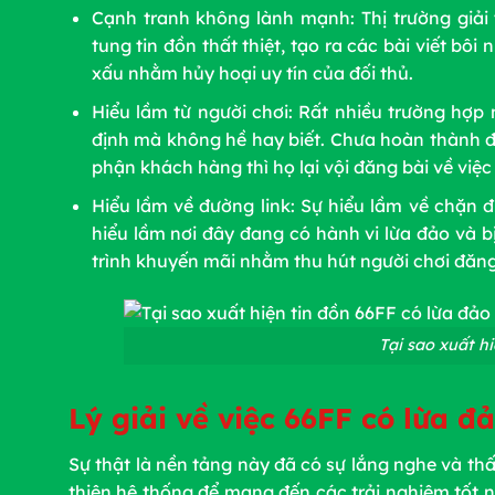
Cạnh tranh không lành mạnh: Thị trường giải t
tung tin đồn thất thiệt, tạo ra các bài viết bôi
xấu nhằm hủy hoại uy tín của đối thủ.
Hiểu lầm từ người chơi: Rất nhiều trường hợp 
định mà không hề hay biết. Chưa hoàn thành đủ
phận khách hàng thì họ lại vội đăng bài về việc 
Hiểu lầm về đường link: Sự hiểu lầm về chặn 
hiểu lầm nơi đây đang có hành vi lừa đảo và 
trình khuyến mãi nhằm thu hút người chơi đăng
Tại sao xuất h
Lý giải về việc 66FF có lừa 
Sự thật là nền tảng này đã có sự lắng nghe và th
thiện hệ thống để mang đến các trải nghiệm tốt n