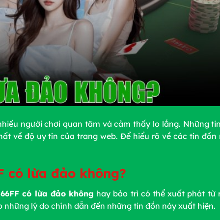
 nhiều người chơi quan tâm và cảm thấy lo lắng. Những ti
ất về độ uy tín của trang web. Để hiểu rõ về các tin đồn
FF có lừa đảo không?
ề
66FF có lừa đảo không
hay bảo trì có thể xuất phát từ 
những lý do chính dẫn đến những tin đồn này xuất hiện.